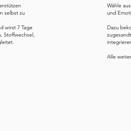
erstützen
Wähle aus
n selbst zu
und Emot
 wirst 7 Tage
Dazu beko
, Stoffwechsel,
zugesandt.
leitet
.
integrier
Alle weit