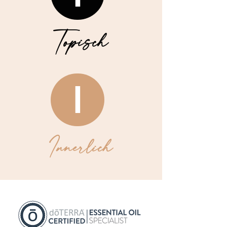
Topisch
I
Innerlich